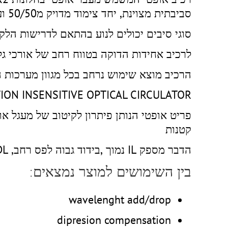
סביבתית מצוינת, יחד צימוד מדויק מ50/50 ועד 1/99.
סוגי סיבים יכולים לנוע בהתאם לדרישות הלקוח מ 250nm , 3mm ועד
לרכיב אחידות הדוקה בטווח רחב של אורכי גל 1310nm ו1550nm
הרכיב מוצא שימוש נרחב בכל מגוון מערכות 
TION INSENSITIVE OPTICAL CIRCULATOR
פריט אופטי הנותן פיתרון לקיטוב של מעגל א
קטנות
הדבר מספק IL נמוך ,בידוד גבוה לפס רחב, PDL נמוך ויציבות טמפרטורה מצוינת.
בין השימושים למוצר נמצאים:
wavelenght add/drop
dipresion compensation