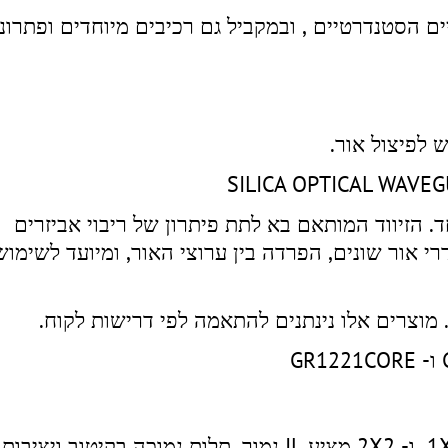
 הסטנדרטיים , ובמקביל גם רכיבים מיוחדים ופתרונ
ד. הזיווד המותאם בא לתת פיתרון של ריבוי אביזרים
 אור שונים, הפרדה בין ערוצי האור, ומיועד לשימוש
רכיב אופטי המשמש מעבר אופטי בחלונות 1X2 ו- 2X2 מציע IL נמוך, תלות נמוכה בקיטוב ויציבות