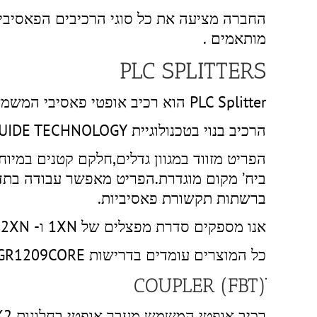
החברה מציעה את כל סוגי הרכיבים הפאסיביים
מותאמים .
PLC SPLITTERS
PLC Splitter הוא רכיב אופטי פאסיבי המשמש לפיצול אור.
הרכיב בנוי בטכנולוגיית SILICA OPTICAL WAVEGUIDE TECHNOLOGY
הפריט מזווד במגוון גדלים,חלקם קטנים במיוח
ביח’ מקום מוגדרת.הפריט מאפשר עבודה בתדרי
ברשתות תקשורת פאסיביות.
אנו מספקים סדרת מפצלים של 1XN ו- 2XN. מוצרים אלו נינתנים להתאמה לפי דרישות לקוח.
כל המוצרים עומדים בדרישות GR1209CORE ו- GR1221CORE
ׁׁׂ(COUPLER (FBT