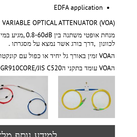
EDFA application
(VARIABLE OPTICAL ATTENUATOR (VOA
לכוונון ,דרך בורג אשר נמצא על מסגרתו .
הVOA זמין באורך גל יחיד או כפול עם קונקטורים שונים כמו FC,SC,LC,ST
הVOA עומד בתקני הGR910CORE/JIS C520
למידע נוסף מל