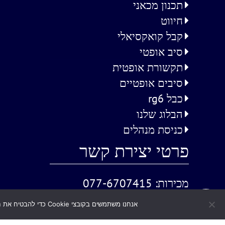
תכנון מכאני
חיווט
קבל קואקסיאלי
סיב אופטי
תקשורת אופטית
סיבים אופטיים
כבל rg6
הבלוג שלנו
כניסת מנהלים
פרטי יצירת קשר
מכירות:
077-6707415
שירות לקוחות:
03-9733647
אנחנו משתמשים בקובצי Cookie כדי להבטיח את חוויית הגלישה הטובה ביותר באתרנו. המשך שימוש באתר ייחשב כהסכמה לשימוש בקובצי Cookie.