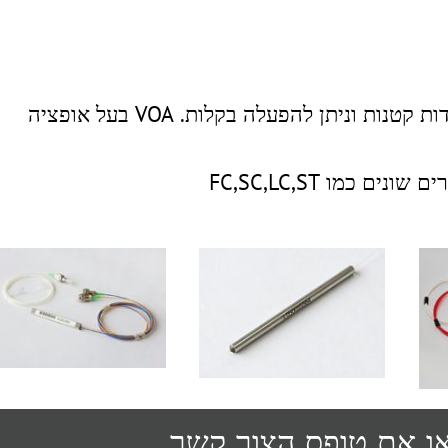
מנחת אופטי משתנה בין 0.8-60dB ,מגיע במידות קטנות וניתן להפעלה בקלות. VOA בעל אופציה
או את טופס הצור קשר